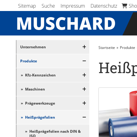
Navigation überspringen
Navigation überspringen
Sitemap
Suche
Impressum
Datenschutz
Sho
MUSCHARD
Navigation überspringen
Unternehmen
Startseite
Produkte
Heißp
Produkte
Kfz-Kennzeichen
Maschinen
Prägewerkzeuge
Heißprägefolien
Heißprägefolien nach DIN &
ISO