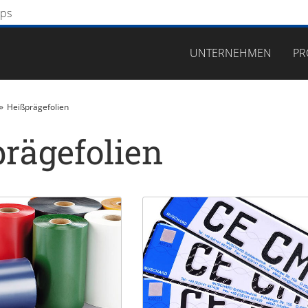
ps
Navigation überspringen
UNTERNEHMEN
PR
Heißprägefolien
rägefolien